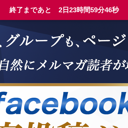
終了まであと
2日
23時間
59分
45秒