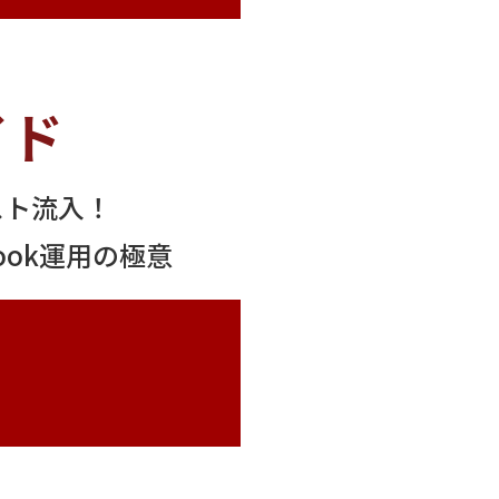
イド
スト流入！
ook運用の極意