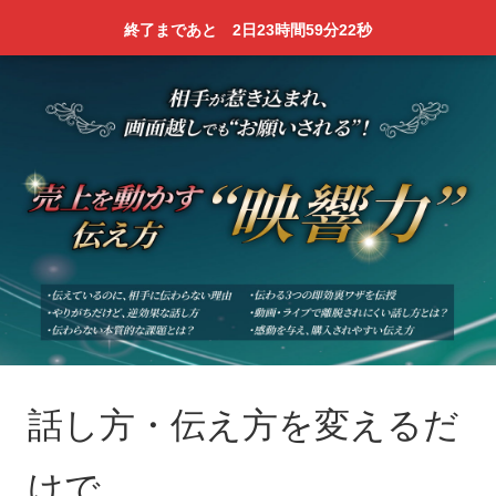
終了まであと
2日
23時間
59分
22秒
話し方・伝え方を変えるだ
けで、