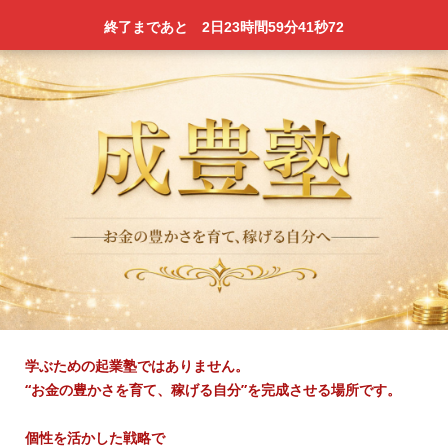
終了まであと
2日
23時間
59分
41秒
44
学ぶための起業塾ではありません。
“お金の豊かさを育て、稼げる自分”を完成させる場所です。
個性を活かした戦略で