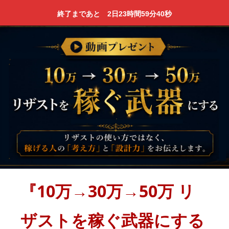
終了まであと
2日
23時間
59分
39秒
『10万→30万→50万 リ
ザストを稼ぐ武器にする